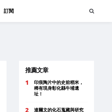
搜
訂閱
尋
推薦文章
印痕陶片中的史前稻米，
稀有現身彰化縣牛埔遺
址！
達爾文的化石蒐藏與研究