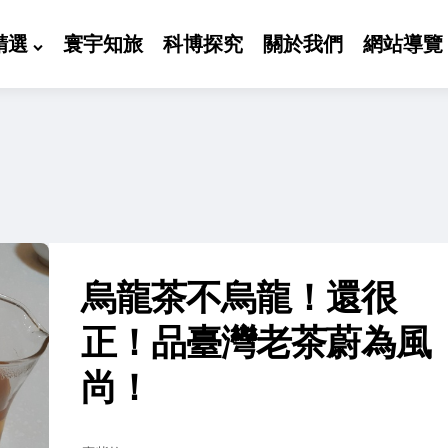
精選
寰宇知旅
科博探究
關於我們
網站導覽
烏龍茶不烏龍！還很
正！品臺灣老茶蔚為風
尚！