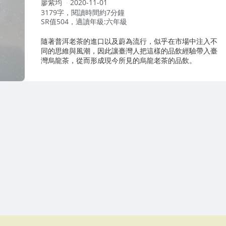
作
廖紫均
2020-11-01
者：
3179字，閱讀時間約7分鐘
SR值504，適讀年級:六年級
隨著普洱老茶的進口以及蔚為流行，似乎在市場中注入不
同的思維與風潮，因此讓臺灣人把這樣的品飲經驗帶入臺
灣烏龍茶，從而形成現今所見的烏龍老茶的品飲。