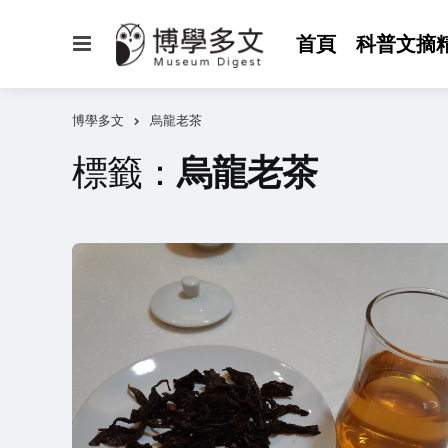
選
首頁
科普文摘
單
博學多文
烏龍老茶
標籤：
烏龍老茶