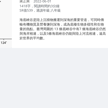
作
蔣正興
2022-06-01
者：
1418字，閱讀時間約3分鐘
SR值539，適讀年級:八年級
海底峽谷是陸上沉積物搬運到深海的重要管道，可同時傳
輸有機物質及營養鹽到深海，成為底棲生物多樣性和生物
量的熱點。臺灣周圍的 13 條底峽谷中有7 條海底峽谷仍然
與海岸相連，以及5條海底峽谷仍能與陸上河流相連，遠高
於世界的平均數。