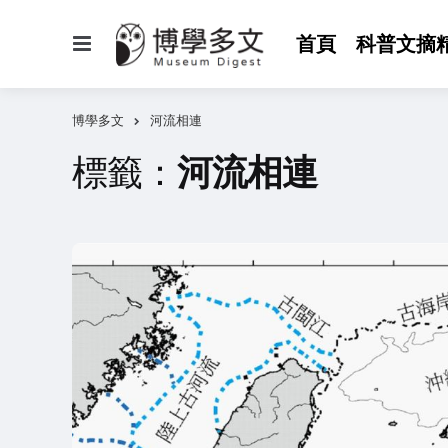
選
首頁
科普文摘
單
博學多文
河流相連
標籤：
河流相連