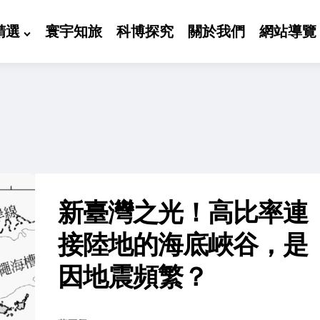
精選
寰宇知旅
科博探究
關於我們
網站導覽
新臺灣之光！高比率連
接陸地的海底峽谷，是
因地震頻繁？