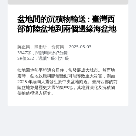
盆地間的沉積物輸送 : 臺灣西
部前陸盆地到兩個邊緣海盆地
作
蔣正興、熊衎昕、俞何興
2025-05-03
者：
3347字，閱讀時間約7分鐘
SR值532，適讀年級:七年級
盆地因地勢平坦適合居住，常發展成大城市。然而地
震時，盆地效應與斷層活動可能導致重大災害，例如
2025 年緬甸大震發生於中央盆地附近。臺灣西部的前
陸盆地亦是歷史大震的集中地，其地質演化及沉積物
傳輸值得深入研究。