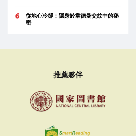
從地心冷卻：隱身於韋德曼交紋中的秘
密
推薦夥伴