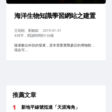
海洋生物知識學習網站之建置
作
王劭頤、劉銘欽
2019-01-31
者：
438字，閱讀時間約1分鐘
隨著數位科技的發展，原本需要實際參訪的博物館，
現在可...
推薦文章
新地平線號抵達「天涯海角」