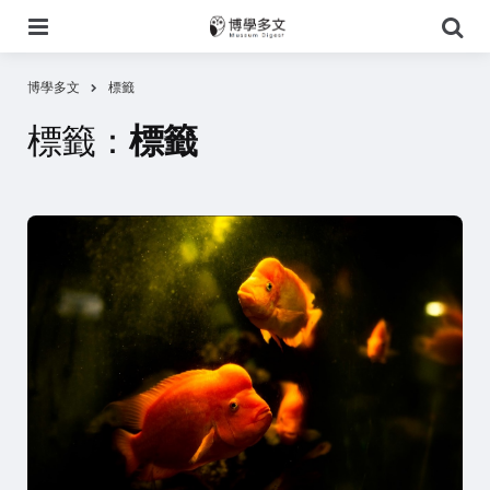
選
搜
單
尋
博學多文
標籤
標籤：
標籤