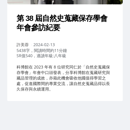
第 38 屆自然史蒐藏保存學會
年會參訪紀要
作
許美蓉
2024-02-13
者：
5438字，閱讀時間約11分鐘
SR值540，適讀年級:八年級
科博館在 2023 年有 8 位研究同仁於「自然史蒐藏保
存學會」年會中口頭發表，分享科博館在蒐藏研究與
藏品管理的成效，亦藉此機會吸收他國值得學習之
處，促進國際間的專業交流，讓自然史蒐藏品得以長
久保存與永續運用。