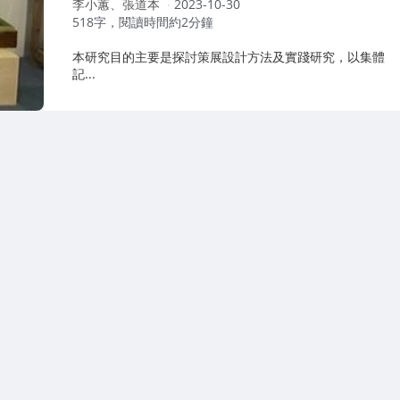
作
李小蕙、張道本
2023-10-30
者：
518字，閱讀時間約2分鐘
本研究目的主要是探討策展設計方法及實踐研究，以集體
記...