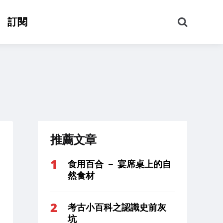
搜
訂閱
尋
推薦文章
食用百合 － 宴席桌上的自
然食材
考古小百科之認識史前灰
坑