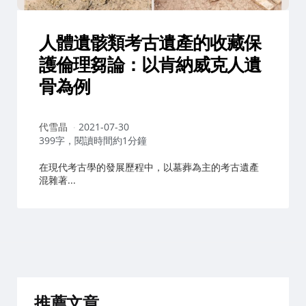
人體遺骸類考古遺產的收藏保
護倫理芻論：以肯納威克人遺
骨為例
作
代雪晶
2021-07-30
者：
399字，閱讀時間約1分鐘
在現代考古學的發展歷程中，以墓葬為主的考古遺產
混雜著...
推薦文章