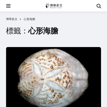
選
搜
單
尋
博學多文
心形海膽
標籤：
心形海膽