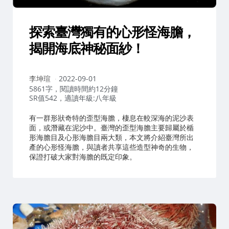
探索臺灣獨有的心形怪海膽，
揭開海底神秘面紗！
作
李坤瑄
2022-09-01
者：
5861字，閱讀時間約12分鐘
SR值542，適讀年級:八年級
有一群形狀奇特的歪型海膽，棲息在較深海的泥沙表
面，或潛藏在泥沙中。臺灣的歪型海膽主要歸屬於楯
形海膽目及心形海膽目兩大類，本文將介紹臺灣所出
產的心形怪海膽，與讀者共享這些造型神奇的生物，
保證打破大家對海膽的既定印象。