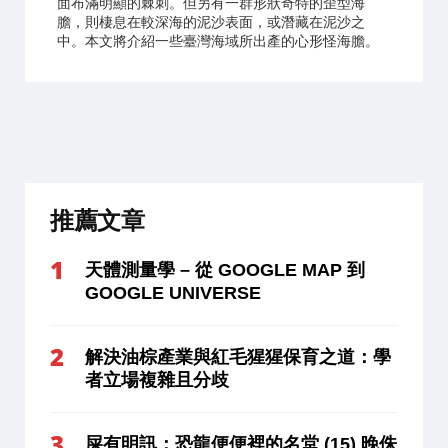
面布滿明顯的棘刺。但另有一群形狀奇特的歪型海
膽，則棲息在較深海的泥沙表面，或潛藏在泥沙之
中。本文將介紹一些臺灣海域所出產的心形怪海膽。
推薦文章
天體測量學 – 從 GOOGLE MAP 到
GOOGLE UNIVERSE
解決油棕產業與紅毛猩猩保育之道：學
者立場複雜且分歧
屎有明訊：恐龍便便裡的名堂 (15) 晚侏