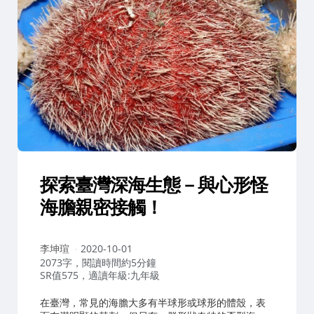
探索臺灣深海生態－與心形怪
海膽親密接觸！
作
李坤瑄
2020-10-01
者：
2073字，閱讀時間約5分鐘
SR值575，適讀年級:九年級
在臺灣，常見的海膽大多有半球形或球形的體殼，表