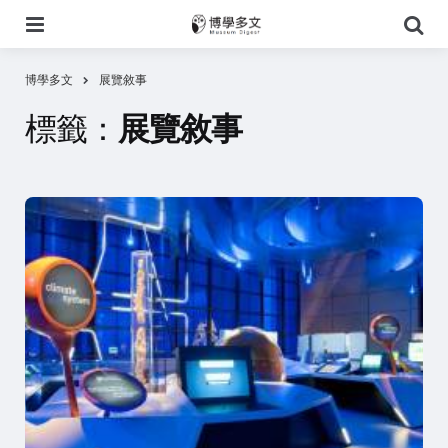
選
搜
單
尋
博學多文
展覽敘事
標籤：
展覽敘事