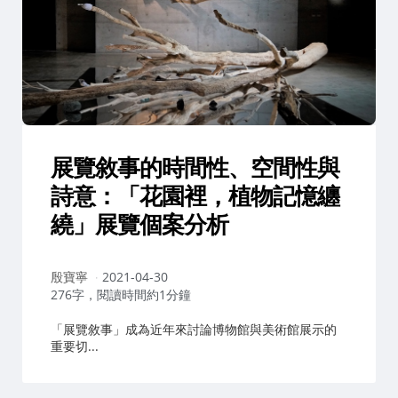
展覽敘事的時間性、空間性與
詩意：「花園裡，植物記憶纏
繞」展覽個案分析
作
殷寶寧
2021-04-30
者：
276字，閱讀時間約1分鐘
「展覽敘事」成為近年來討論博物館與美術館展示的
重要切...