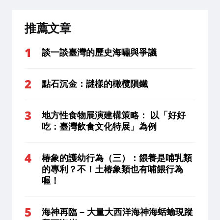
推薦文章
談一談臺灣的歷史海嘯與爭議
點石沉金：謎樣的橄欖隕鐵
地方性食物展演建構策略： 以「好好
吃：臺灣飲食文化特展」為例
椿象的護幼行為（三）：餵養是哺乳類
的專利？不！土椿象類也有哺餵行為
喔！
海神再臨 – 大量大西洋海神海蛞蝓現蹤