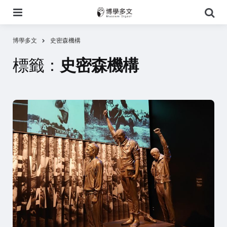
選
搜
單
尋
博學多文
史密森機構
標籤：
史密森機構