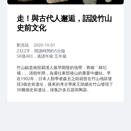
走！與古代人邂逅，話說竹山
史前文化
作
劉克竑
2020-10-01
者：
2322字，閱讀時間約5分鐘
SR值483，適讀年級:五年級
竹山鎮是南投縣漢人最早開發的地帶，舊稱「林圮
埔」。清朝年間，為通往東部後山的重要中繼站。早
在1902年，日本人類學者森丑之助就曾在竹山地區發
現3個史前遺址，後來的考古學家又陸續在竹山發現了
30幾個史前遺址，採集許多石器與陶器。