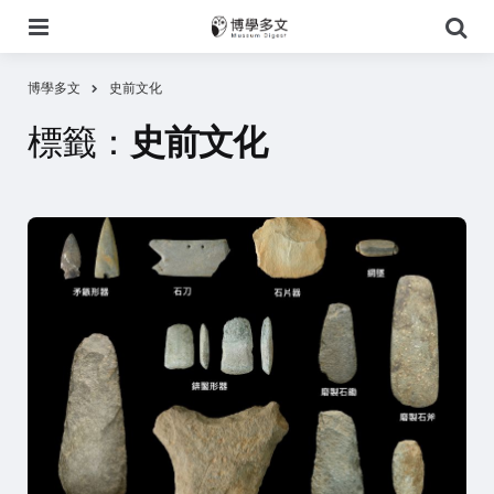
選
搜
單
尋
博學多文
史前文化
標籤：
史前文化