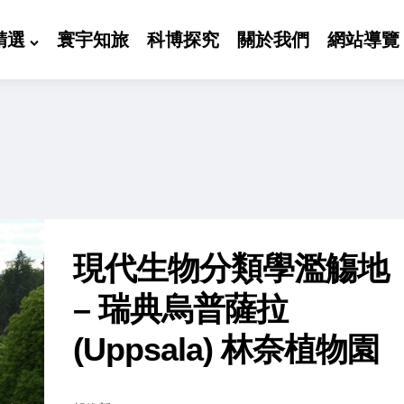
精選
寰宇知旅
科博探究
關於我們
網站導覽
現代生物分類學濫觴地
– 瑞典烏普薩拉
(Uppsala) 林奈植物園