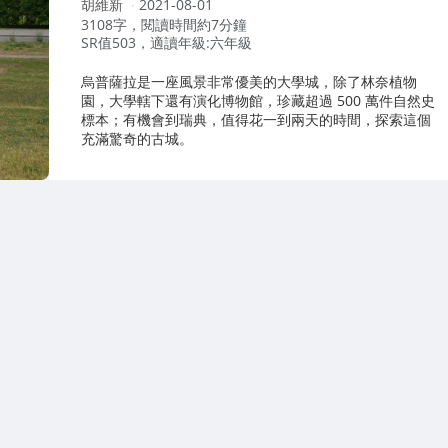
作
胡維新
2021-08-01
者：
3108字，閱讀時間約7分鐘
SR值503，適讀年級:六年級
烏普薩拉是一座風景非常優美的大學城，除了林奈植物
園，大學轄下還有演化博物館，珍藏超過 500 萬件自然史
標本；有機會到瑞典，值得花一到兩天的時間，探索這個
充滿驚奇的古城。