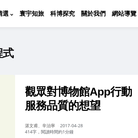
精選
寰宇知旅
科博探究
關於我們
網站導覽
程式
觀眾對博物館App行動
服務品質的想望
作
湛文甫、辛治寧
2017-04-28
者：
414字，閱讀時間約1分鐘