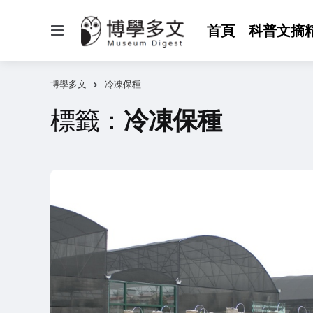
選
首頁
科普文摘
單
博學多文
冷凍保種
標籤：
冷凍保種