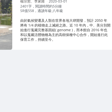
作
楊宗愈、李家維
2020-03-01
者：
2401字，閱讀時間約5分鐘
SR值558，適讀年級:八年級
由於氣候變遷及人類在世界各地大肆開發，預計 2050 年
將有 1/4 的植物走上滅絕之路。近 10 年內，中、美分別開
始進行蒐藏完整基因組( genome )，而本館自 2016 年也
和以蒐藏活體物種為主的高樹保種中心合作，開始進行此
保育工作，持續至今。