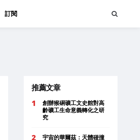
搜
訂閱
尋
推薦文章
創辦猴硐礦工文史館對高
齡礦工生命意義轉化之研
究
宇宙的華爾茲：天體碰撞