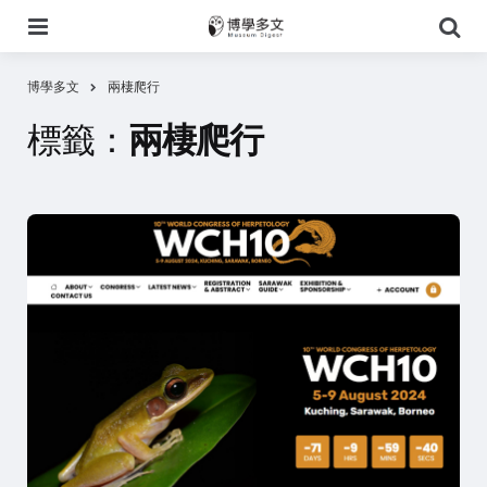
選
搜
單
尋
博學多文
兩棲爬行
標籤：
兩棲爬行