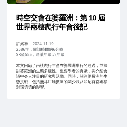
時空交會在婆羅洲：第 10 屆
世界兩棲爬行年會後記
作
許嫆雅
2024-11-19
者：
2586字，閱讀時間約6分鐘
SR值555，適讀年級:八年級
本文回顧了兩棲爬行年會在婆羅洲舉行的經過，並探
討婆羅洲的生態多樣性、重要學者的貢獻，與介紹會
議中令人注目的研究與活動。同時，關注婆羅洲的生
態挑戰，包括無耳巨蜥數量的減少以及印尼首都遷移
對環境境的影響。