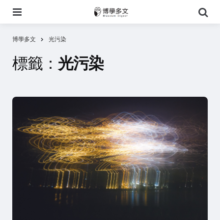
選
搜
單
尋
博學多文
光污染
標籤：
光污染