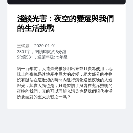
淺談光害：夜空的變遷與我們
的生活挑戰
作
王斌威
2020-01-01
者：
2801字，閱讀時間約6分鐘
SR值531，適讀年級:七年級
約一百年前，人造燈光被發明出來並且廣為使用，地
球上的夜晚迅速地產生巨大的改變，絕大部分的生物
沒有辦法在這麼短的時間內進行演化適應夜晚的人造
燈光，其實人類也是，只是習慣了身處在充斥照明的
夜晚的我們，真的可以理解光污染也是我們現代生活
所要面對的重大挑戰之一嗎？