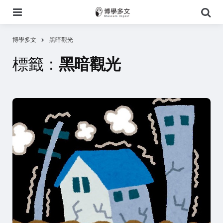
選
搜
單
尋
博學多文
黑暗觀光
標籤：
黑暗觀光