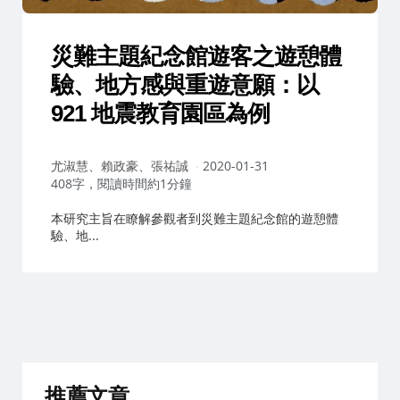
災難主題紀念館遊客之遊憩體
驗、地方感與重遊意願：以
921 地震教育園區為例
作
尤淑慧、賴政豪、張祐誠
2020-01-31
者：
408字，閱讀時間約1分鐘
本研究主旨在瞭解參觀者到災難主題紀念館的遊憩體
驗、地...
推薦文章