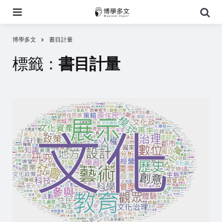
選
搜
單
尋
博學多文
書目計量
標籤：
書目計量