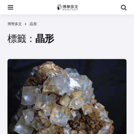
選
搜
單
尋
博學多文
晶形
標籤：
晶形