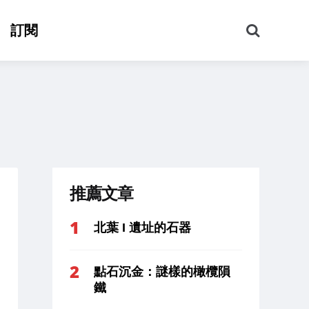
搜
訂閱
尋
推薦文章
北葉 I 遺址的石器
點石沉金：謎樣的橄欖隕
鐵