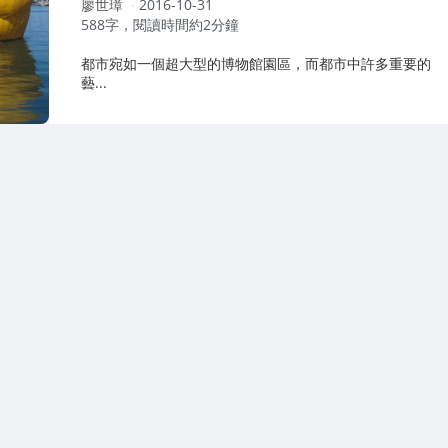
作
廖世璋
2016-10-31
者：
588字，閱讀時間約2分鐘
都市宛如一個超大型的博物館園區，而都市中許多重要的
藝...