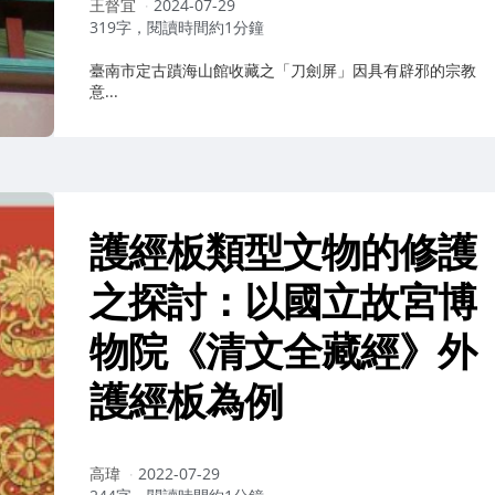
作
王督宜
2024-07-29
者：
319字，閱讀時間約1分鐘
臺南市定古蹟海山館收藏之「刀劍屏」因具有辟邪的宗教
意...
護經板類型文物的修護
之探討：以國立故宮博
物院《清文全藏經》外
護經板為例
作
高瑋
2022-07-29
者：