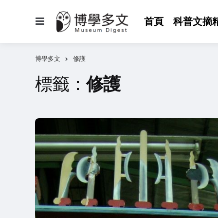
選
首頁
科普文摘
單
博學多文
修護
標籤：
修護