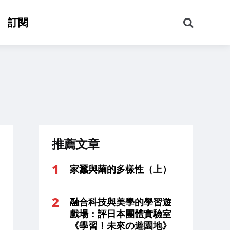
搜
訂閱
尋
推薦文章
家蠶與繭的多樣性（上）
融合科技與美學的學習遊
戲場：評日本團體實驗室
《學習！未來の遊園地》