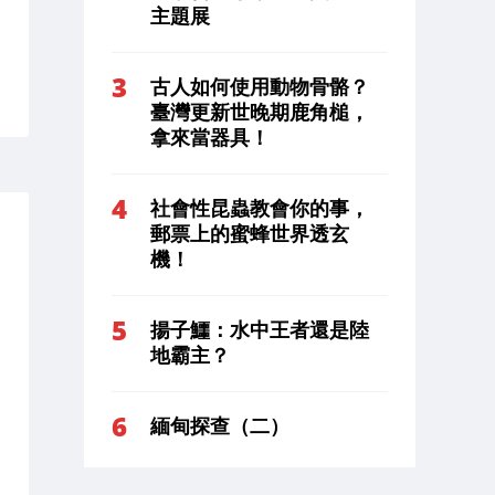
主題展
古人如何使用動物骨骼？
臺灣更新世晚期鹿角槌，
拿來當器具！
社會性昆蟲教會你的事，
郵票上的蜜蜂世界透玄
機！
揚子鱷：水中王者還是陸
地霸主？
緬甸探查（二）