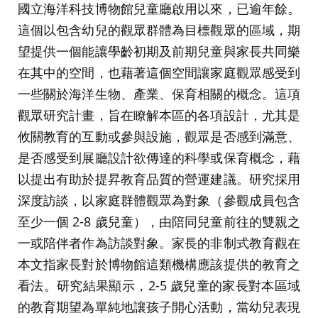
國立海洋科技博物館兒童廳啟用以來，已逾年餘。
這個以包含幼兒的觀眾群體為目標觀眾的區域，期
望提供一個能讓學齡初期及前期兒童與家長共同樂
在其中的空間，也藉著這個空間讓家庭觀眾感受到
一些關於海洋生物、產業、保育相關的概念。這項
觀眾研究計畫，旨在瞭解本區的各項設計，尤其是
攸關教育的互動或參與設施，觀眾是否感到滿意、
是否感受到展廳設計欲傳達的科學或保育概念，藉
以提出有助於提昇教育品質的營運建議。研究採用
深度訪談，以家庭群體觀眾為對象（參觀成員包含
至少一個 2-8 歲兒童），由陪同兒童前往的雙親之
一或陪伴者作為訪談對象。家長的非制式教育觀在
本文指家長對於博物館這類機構應該提供的教育之
看法。研究結果顯示，2-5 歲兒童的家長對本區域
的教育期望為單純地讓孩子開心活動，當幼兒表現